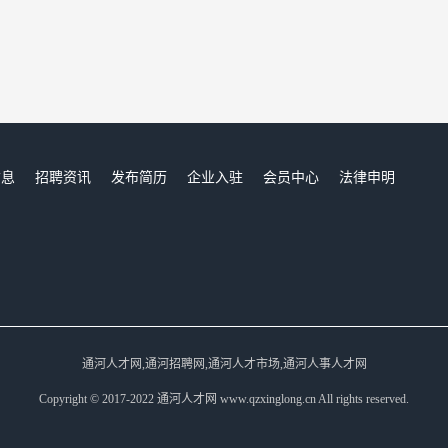
信息
招聘资讯
发布简历
企业入驻
会员中心
法律申明
们
通河人才网,通河招聘网,通河人才市场,通河人事人才网
Copyright © 2017-2022 通河人才网 www.qzxinglong.cn All rights reserved.