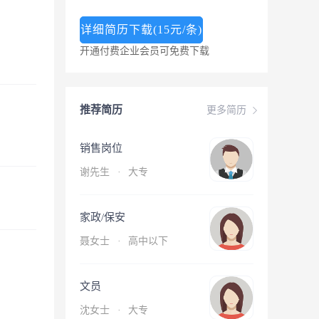
详细简历下载(15元/条)
开通付费企业会员可免费下载
推荐简历
更多简历
销售岗位
谢先生
·
大专
家政/保安
聂女士
·
高中以下
文员
沈女士
·
大专