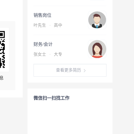
销售岗位
叶先生
·
高中
财务/会计
张女士
·
大专
查看更多简历
息
微信扫一扫找工作